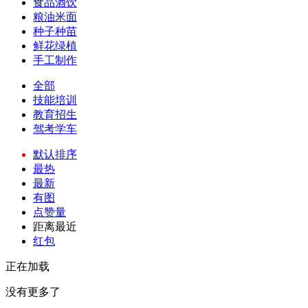
食品酒饮
粮油米面
种子种苗
鲜花绿植
手工制作
全部
技能培训
教育招生
驾考学车
默认排序
最热
最新
有图
点赞量
距离最近
红包
正在加载
没有更多了