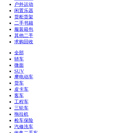
户外运动
闲置乐器
货柜货架
二手书籍
服装箱包
其他二手
求购回收
全部
轿车
微面
SUV
摩电动车
货车
皮卡车
客车
工程车
三轮车
拖拉机
检车保险
汽修洗车
收售二手车