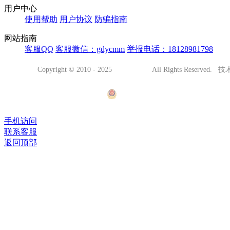
用户中心
使用帮助
用户协议
防骗指南
网站指南
客服QQ
客服微信：gdycmm
举报电话：18128981798
Copyright © 2010 - 2025
阳春都市网
All Rights Reserved
腾越网络传媒
有害信息处理
粤ICP备15109203号
粤公网安备44178102001001号
(
字[2023]第1781000523号
手机访问
联系客服
返回顶部