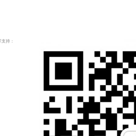
. 技术支持：
粤)人服证