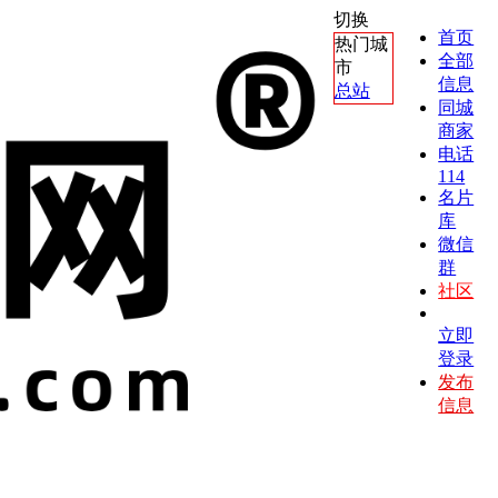
切换
首页
热门城
全部
市
信息
总站
同城
商家
电话
114
名片
库
微信
群
社区
立即
登录
发布
信息