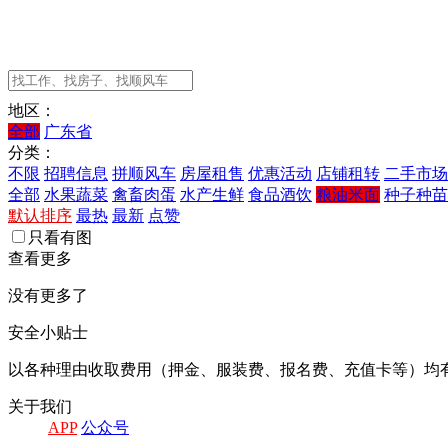
地区：
全部
广东省
分类：
不限
招聘信息
拼顺风车
房屋租售
优惠活动
店铺租转
二手市场
全部
水果蔬菜
禽畜肉蛋
水产生鲜
食品酒饮
粮油米面
种子种苗
默认排序
最热
最新
点赞
只看有图
查看更多
没有更多了
安全小贴士
以各种理由收取费用（押金、服装费、报名费、充值卡等）均
关于我们
APP
公众号