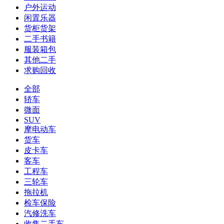
户外运动
闲置乐器
货柜货架
二手书籍
服装箱包
其他二手
求购回收
全部
轿车
微面
SUV
摩电动车
货车
皮卡车
客车
工程车
三轮车
拖拉机
检车保险
汽修洗车
收售二手车