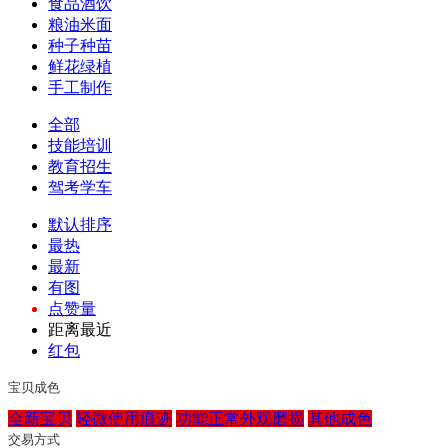
食品酒饮
粮油米面
种子种苗
鲜花绿植
手工制作
全部
技能培训
教育招生
驾考学车
默认排序
最热
最新
有图
点赞量
距离最近
红包
宝贝成色
全新宝贝
轻微使用痕迹
功能正常外观磨损
其他成色
交易方式