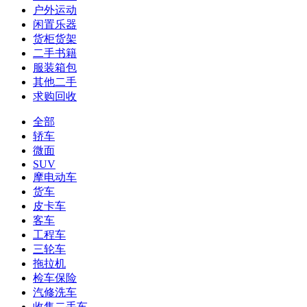
户外运动
闲置乐器
货柜货架
二手书籍
服装箱包
其他二手
求购回收
全部
轿车
微面
SUV
摩电动车
货车
皮卡车
客车
工程车
三轮车
拖拉机
检车保险
汽修洗车
收售二手车