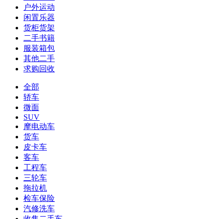
户外运动
闲置乐器
货柜货架
二手书籍
服装箱包
其他二手
求购回收
全部
轿车
微面
SUV
摩电动车
货车
皮卡车
客车
工程车
三轮车
拖拉机
检车保险
汽修洗车
收售二手车