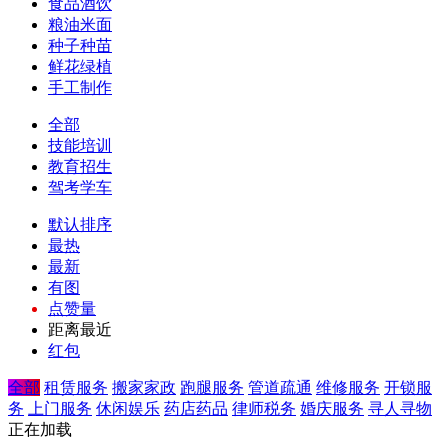
食品酒饮
粮油米面
种子种苗
鲜花绿植
手工制作
全部
技能培训
教育招生
驾考学车
默认排序
最热
最新
有图
点赞量
距离最近
红包
全部
租赁服务
搬家家政
跑腿服务
管道疏通
维修服务
开锁服
务
上门服务
休闲娱乐
药店药品
律师税务
婚庆服务
寻人寻物
正在加载