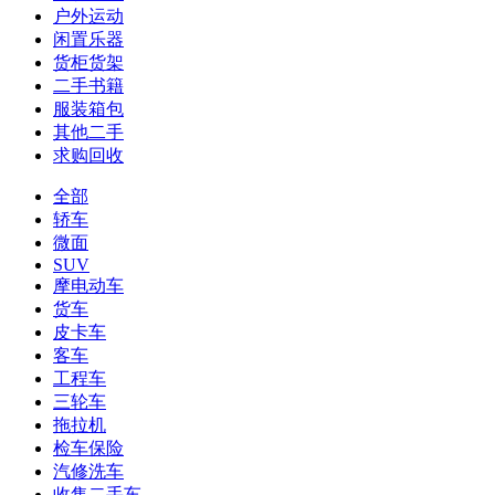
户外运动
闲置乐器
货柜货架
二手书籍
服装箱包
其他二手
求购回收
全部
轿车
微面
SUV
摩电动车
货车
皮卡车
客车
工程车
三轮车
拖拉机
检车保险
汽修洗车
收售二手车