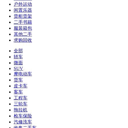
户外运动
闲置乐器
货柜货架
二手书籍
服装箱包
其他二手
求购回收
全部
轿车
微面
SUV
摩电动车
货车
皮卡车
客车
工程车
三轮车
拖拉机
检车保险
汽修洗车
收售二手车