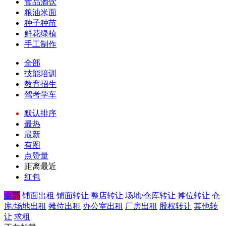
食品酒饮
粮油米面
种子种苗
鲜花绿植
手工制作
全部
技能培训
教育招生
驾考学车
默认排序
最热
最新
有图
点赞量
距离最近
红包
全部
铺面出租
铺面转让
整店转让
场地/仓库转让
摊位转让
仓
库/场地出租
摊位出租
办公室出租
厂房出租
股权转让
其他转
让
求租