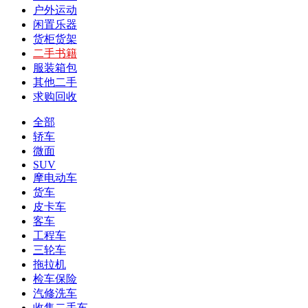
户外运动
闲置乐器
货柜货架
二手书籍
服装箱包
其他二手
求购回收
全部
轿车
微面
SUV
摩电动车
货车
皮卡车
客车
工程车
三轮车
拖拉机
检车保险
汽修洗车
收售二手车