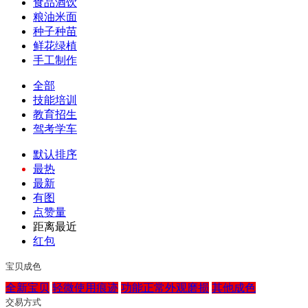
食品酒饮
粮油米面
种子种苗
鲜花绿植
手工制作
全部
技能培训
教育招生
驾考学车
默认排序
最热
最新
有图
点赞量
距离最近
红包
宝贝成色
全新宝贝
轻微使用痕迹
功能正常外观磨损
其他成色
交易方式