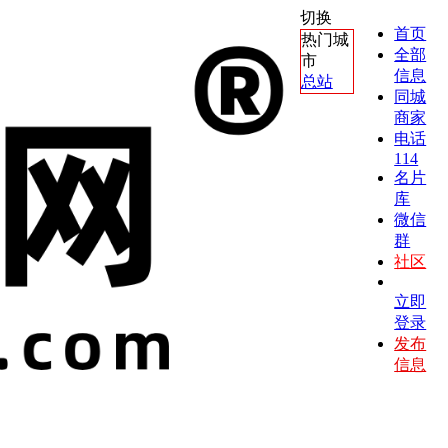
切换
首页
热门城
全部
市
信息
总站
同城
商家
电话
114
名片
库
微信
群
社区
立即
登录
发布
信息