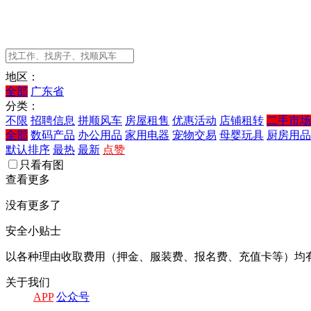
地区：
全部
广东省
分类：
不限
招聘信息
拼顺风车
房屋租售
优惠活动
店铺租转
二手市场
全部
数码产品
办公用品
家用电器
宠物交易
母婴玩具
厨房用品
默认排序
最热
最新
点赞
只看有图
查看更多
没有更多了
安全小贴士
以各种理由收取费用（押金、服装费、报名费、充值卡等）均
关于我们
APP
公众号