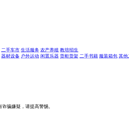
二手车市
生活服务
农产养殖
教培招生
器材设备
户外运动
闲置乐器
货柜货架
二手书籍
服装箱包
其他
有诈骗嫌疑，请提高警惕。