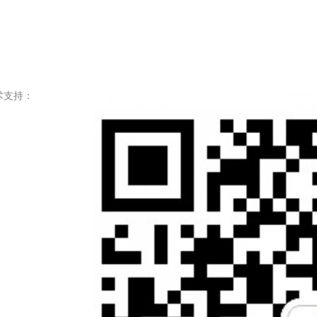
. 技术支持：
粤)人服证