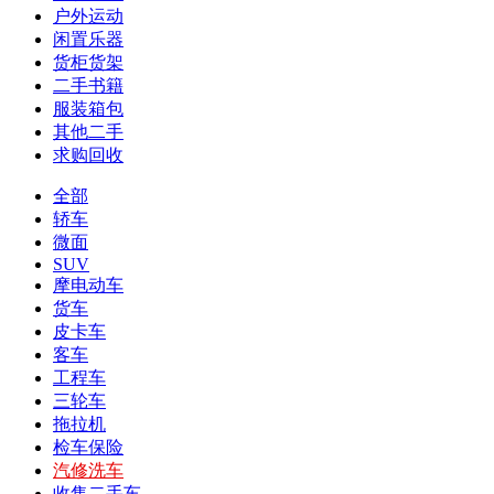
户外运动
闲置乐器
货柜货架
二手书籍
服装箱包
其他二手
求购回收
全部
轿车
微面
SUV
摩电动车
货车
皮卡车
客车
工程车
三轮车
拖拉机
检车保险
汽修洗车
收售二手车