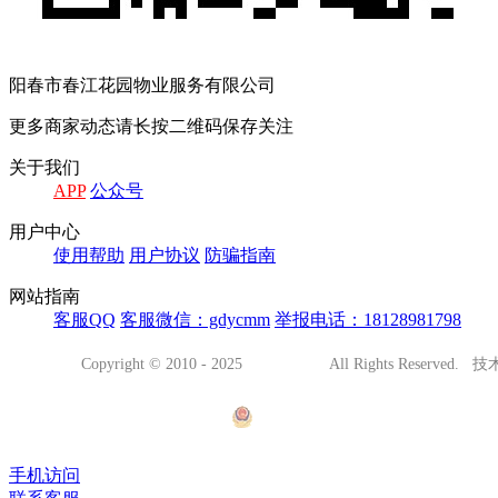
阳春市春江花园物业服务有限公司
更多商家动态请长按二维码保存关注
关于我们
APP
公众号
用户中心
使用帮助
用户协议
防骗指南
网站指南
客服QQ
客服微信：gdycmm
举报电话：18128981798
Copyright © 2010 - 2025
阳春都市网
All Rights Reserved
腾越网络传媒
有害信息处理
粤ICP备15109203号
粤公网安备44178102001001号
(
字[2023]第1781000523号
手机访问