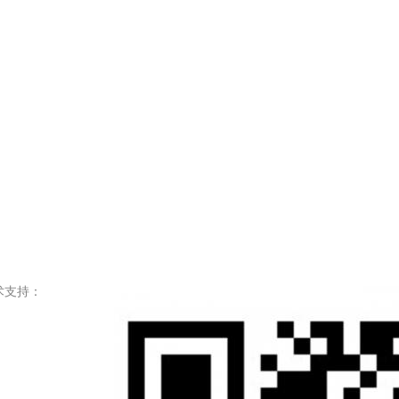
. 技术支持：
粤)人服证