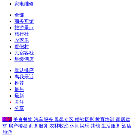
家电维修
全部
商务宾馆
旅游景点
旅行社
农家乐
度假村
民宿客栈
星级酒店
默认排序
离我最近
推荐
最热
最新
关注
分享
全部
美食餐饮
汽车服务
母婴专区
婚纱摄影
教育培训
家居建
材
房产楼盘
商务服务
农林牧渔
休闲娱乐
其他
生活服务
酒店
旅游