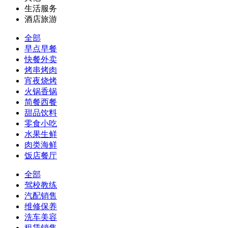
生活服务
酒店旅游
全部
早点早餐
快餐外卖
烤串烤肉
宵夜烧烤
火锅香锅
简餐西餐
甜品饮料
零食小吃
水果生鲜
肉类海鲜
饭店餐厅
全部
驾校教练
汽配销售
维修保养
洗车美容
租赁销售