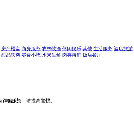
房产楼盘
商务服务
农林牧渔
休闲娱乐
其他
生活服务
酒店旅游
甜品饮料
零食小吃
水果生鲜
肉类海鲜
饭店餐厅
有诈骗嫌疑，请提高警惕。