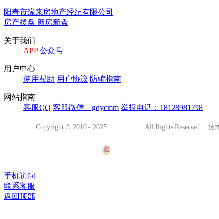
阳春市缘来房地产经纪有限公司
房产楼盘 新房新盘
关于我们
APP
公众号
用户中心
使用帮助
用户协议
防骗指南
网站指南
客服QQ
客服微信：gdycmm
举报电话：18128981798
Copyright © 2010 - 2025
阳春都市网
All Rights Reserved
腾越网络传媒
有害信息处理
粤ICP备15109203号
粤公网安备44178102001001号
(
字[2023]第1781000523号
手机访问
联系客服
返回顶部