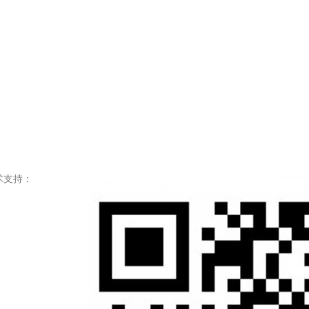
. 技术支持：
粤)人服证