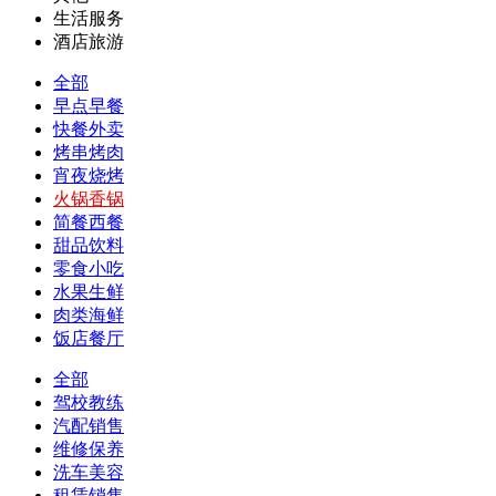
生活服务
酒店旅游
全部
早点早餐
快餐外卖
烤串烤肉
宵夜烧烤
火锅香锅
简餐西餐
甜品饮料
零食小吃
水果生鲜
肉类海鲜
饭店餐厅
全部
驾校教练
汽配销售
维修保养
洗车美容
租赁销售