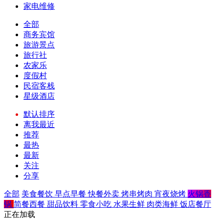
家电维修
全部
商务宾馆
旅游景点
旅行社
农家乐
度假村
民宿客栈
星级酒店
默认排序
离我最近
推荐
最热
最新
关注
分享
全部
美食餐饮
早点早餐
快餐外卖
烤串烤肉
宵夜烧烤
火锅香
锅
简餐西餐
甜品饮料
零食小吃
水果生鲜
肉类海鲜
饭店餐厅
正在加载