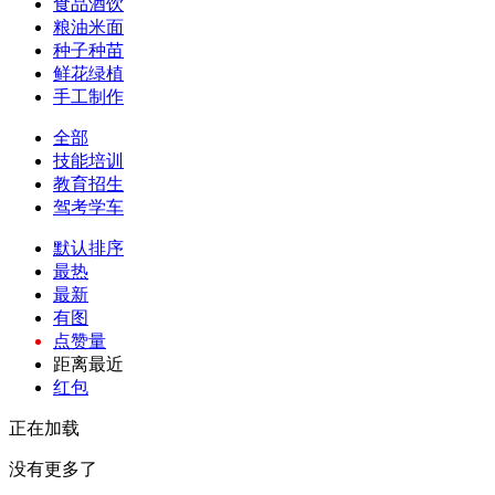
食品酒饮
粮油米面
种子种苗
鲜花绿植
手工制作
全部
技能培训
教育招生
驾考学车
默认排序
最热
最新
有图
点赞量
距离最近
红包
正在加载
没有更多了