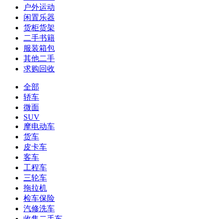
户外运动
闲置乐器
货柜货架
二手书籍
服装箱包
其他二手
求购回收
全部
轿车
微面
SUV
摩电动车
货车
皮卡车
客车
工程车
三轮车
拖拉机
检车保险
汽修洗车
收售二手车