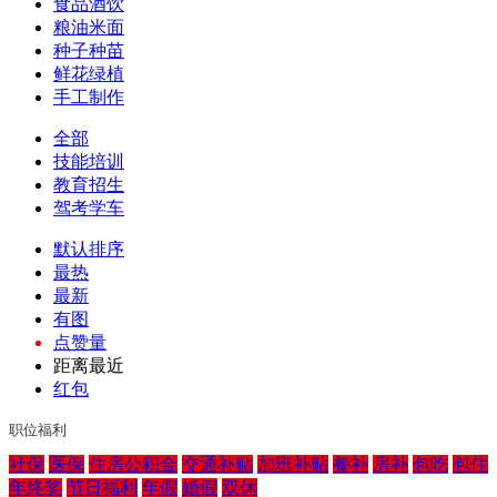
食品酒饮
粮油米面
种子种苗
鲜花绿植
手工制作
全部
技能培训
教育招生
驾考学车
默认排序
最热
最新
有图
点赞量
距离最近
红包
职位福利
社保
医保
住房公积金
交通补贴
加班补贴
餐补
房补
包吃
包住
年终奖
节日福利
年假
婚假
双休