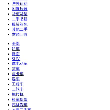
户外运动
闲置乐器
货柜货架
二手书籍
服装箱包
其他二手
求购回收
全部
轿车
微面
SUV
摩电动车
货车
皮卡车
客车
工程车
三轮车
拖拉机
检车保险
汽修洗车
收售二手车